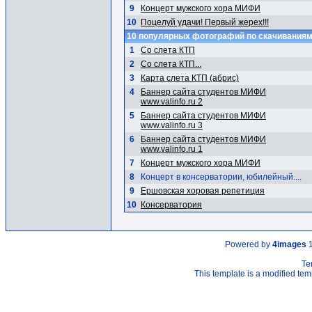
9
Концерт мужского хора МИФИ
10
Поцелуй удачи! Первый жерех!!!
10 популярных фотографий по скачивания
1
Со слета КТП
2
Со слета КТП...
3
Карта слета КТП (абрис)
4
Баннер сайта студентов МИФИ
www.valinfo.ru 2
5
Баннер сайта студентов МИФИ
www.valinfo.ru 3
6
Баннер сайта студентов МИФИ
www.valinfo.ru 1
7
Концерт мужского хора МИФИ
8
Концерт в консерватории, юбилейный....
9
Ершовская хоровая репетиция
10
Консерватория
Powered by
4images
1
Te
This template is a modified t