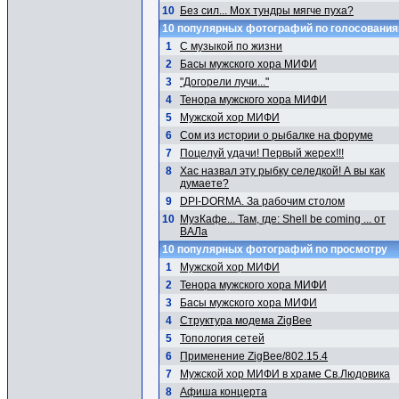
10
Без сил... Мох тундры мягче пуха?
10 популярных фотографий по голосовани
1
С музыкой по жизни
2
Басы мужского хора МИФИ
3
"Догорели лучи..."
4
Тенора мужского хора МИФИ
5
Мужской хор МИФИ
6
Сом из истории о рыбалке на форуме
7
Поцелуй удачи! Первый жерех!!!
8
Хас назвал эту рыбку селедкой! А вы как
думаете?
9
DPI-DORMA. За рабочим столом
10
МузКафе... Там, где: Shell be coming ... от
ВАЛа
10 популярных фотографий по просмотру
1
Мужской хор МИФИ
2
Тенора мужского хора МИФИ
3
Басы мужского хора МИФИ
4
Структура модема ZigBee
5
Топология сетей
6
Применение ZigBee/802.15.4
7
Мужской хор МИФИ в храме Св.Людовика
8
Афиша концерта