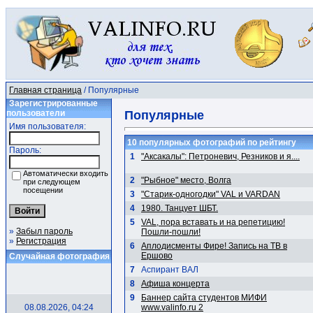
Главная страница
/ Популярные
Зарегистрированные
пользователи
Популярные
Имя пользователя:
10 популярных фотографий по рейтингу
Пароль:
1
"Аксакалы": Петроневич, Резников и я....
Автоматически входить
2
"Рыбное" место, Волга
при следующем
посещении
3
"Старик-одногодки" VAL и VARDAN
4
1980. Танцует ШБТ.
5
VAL, пора вставать и на репетицию!
»
Забыл пароль
Пошли-пошли!
»
Регистрация
6
Аплодисменты Фире! Запись на ТВ в
Ершово
Случайная фотография
7
Аспирант ВАЛ
8
Афиша концерта
9
Баннер сайта студентов МИФИ
08.08.2026, 04:24
www.valinfo.ru 2