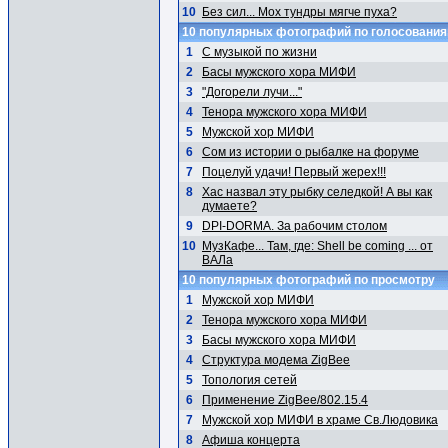
10
Без сил... Мох тундры мягче пуха?
10 популярных фотографий по голосовани
1
С музыкой по жизни
2
Басы мужского хора МИФИ
3
"Догорели лучи..."
4
Тенора мужского хора МИФИ
5
Мужской хор МИФИ
6
Сом из истории о рыбалке на форуме
7
Поцелуй удачи! Первый жерех!!!
8
Хас назвал эту рыбку селедкой! А вы как
думаете?
9
DPI-DORMA. За рабочим столом
10
МузКафе... Там, где: Shell be coming ... от
ВАЛа
10 популярных фотографий по просмотру
1
Мужской хор МИФИ
2
Тенора мужского хора МИФИ
3
Басы мужского хора МИФИ
4
Структура модема ZigBee
5
Топология сетей
6
Применение ZigBee/802.15.4
7
Мужской хор МИФИ в храме Св.Людовика
8
Афиша концерта