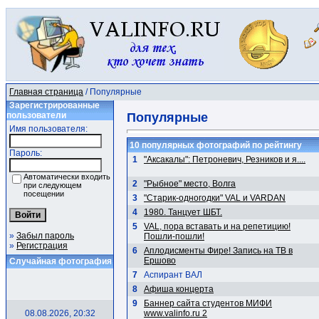
Главная страница
/ Популярные
Зарегистрированные
пользователи
Популярные
Имя пользователя:
10 популярных фотографий по рейтингу
Пароль:
1
"Аксакалы": Петроневич, Резников и я....
Автоматически входить
2
"Рыбное" место, Волга
при следующем
посещении
3
"Старик-одногодки" VAL и VARDAN
4
1980. Танцует ШБТ.
5
VAL, пора вставать и на репетицию!
»
Забыл пароль
Пошли-пошли!
»
Регистрация
6
Аплодисменты Фире! Запись на ТВ в
Ершово
Случайная фотография
7
Аспирант ВАЛ
8
Афиша концерта
9
Баннер сайта студентов МИФИ
08.08.2026, 20:32
www.valinfo.ru 2