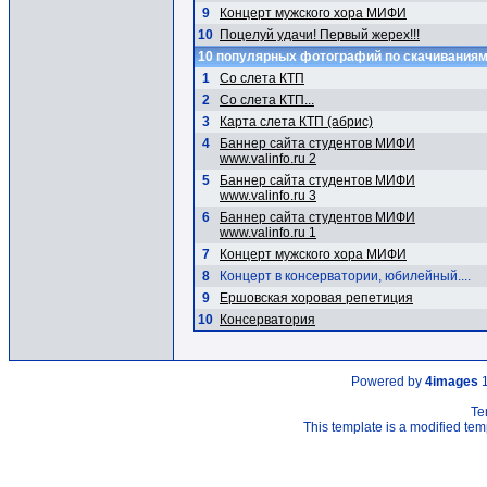
9
Концерт мужского хора МИФИ
10
Поцелуй удачи! Первый жерех!!!
10 популярных фотографий по скачивания
1
Со слета КТП
2
Со слета КТП...
3
Карта слета КТП (абрис)
4
Баннер сайта студентов МИФИ
www.valinfo.ru 2
5
Баннер сайта студентов МИФИ
www.valinfo.ru 3
6
Баннер сайта студентов МИФИ
www.valinfo.ru 1
7
Концерт мужского хора МИФИ
8
Концерт в консерватории, юбилейный....
9
Ершовская хоровая репетиция
10
Консерватория
Powered by
4images
1
Te
This template is a modified t