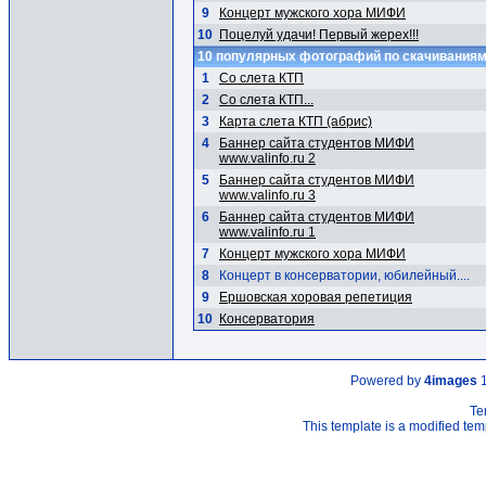
9
Концерт мужского хора МИФИ
10
Поцелуй удачи! Первый жерех!!!
10 популярных фотографий по скачивания
1
Со слета КТП
2
Со слета КТП...
3
Карта слета КТП (абрис)
4
Баннер сайта студентов МИФИ
www.valinfo.ru 2
5
Баннер сайта студентов МИФИ
www.valinfo.ru 3
6
Баннер сайта студентов МИФИ
www.valinfo.ru 1
7
Концерт мужского хора МИФИ
8
Концерт в консерватории, юбилейный....
9
Ершовская хоровая репетиция
10
Консерватория
Powered by
4images
1
Te
This template is a modified t