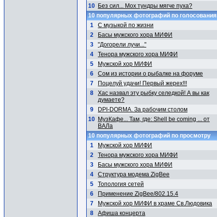
10
Без сил... Мох тундры мягче пуха?
10 популярных фотографий по голосовани
1
С музыкой по жизни
2
Басы мужского хора МИФИ
3
"Догорели лучи..."
4
Тенора мужского хора МИФИ
5
Мужской хор МИФИ
6
Сом из истории о рыбалке на форуме
7
Поцелуй удачи! Первый жерех!!!
8
Хас назвал эту рыбку селедкой! А вы как
думаете?
9
DPI-DORMA. За рабочим столом
10
МузКафе... Там, где: Shell be coming ... от
ВАЛа
10 популярных фотографий по просмотру
1
Мужской хор МИФИ
2
Тенора мужского хора МИФИ
3
Басы мужского хора МИФИ
4
Структура модема ZigBee
5
Топология сетей
6
Применение ZigBee/802.15.4
7
Мужской хор МИФИ в храме Св.Людовика
8
Афиша концерта