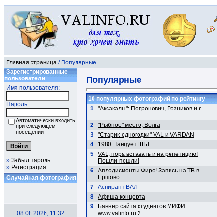
Главная страница
/ Популярные
Зарегистрированные
пользователи
Популярные
Имя пользователя:
10 популярных фотографий по рейтингу
Пароль:
1
"Аксакалы": Петроневич, Резников и я....
Автоматически входить
2
"Рыбное" место, Волга
при следующем
посещении
3
"Старик-одногодки" VAL и VARDAN
4
1980. Танцует ШБТ.
5
VAL, пора вставать и на репетицию!
»
Забыл пароль
Пошли-пошли!
»
Регистрация
6
Аплодисменты Фире! Запись на ТВ в
Ершово
Случайная фотография
7
Аспирант ВАЛ
8
Афиша концерта
9
Баннер сайта студентов МИФИ
08.08.2026, 11:32
www.valinfo.ru 2