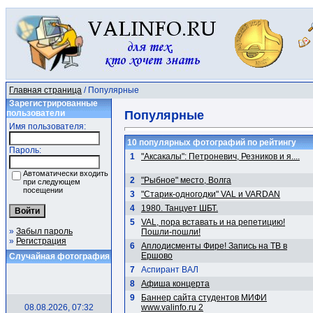
Главная страница
/ Популярные
Зарегистрированные
пользователи
Популярные
Имя пользователя:
10 популярных фотографий по рейтингу
Пароль:
1
"Аксакалы": Петроневич, Резников и я....
Автоматически входить
2
"Рыбное" место, Волга
при следующем
посещении
3
"Старик-одногодки" VAL и VARDAN
4
1980. Танцует ШБТ.
5
VAL, пора вставать и на репетицию!
»
Забыл пароль
Пошли-пошли!
»
Регистрация
6
Аплодисменты Фире! Запись на ТВ в
Ершово
Случайная фотография
7
Аспирант ВАЛ
8
Афиша концерта
9
Баннер сайта студентов МИФИ
08.08.2026, 07:32
www.valinfo.ru 2