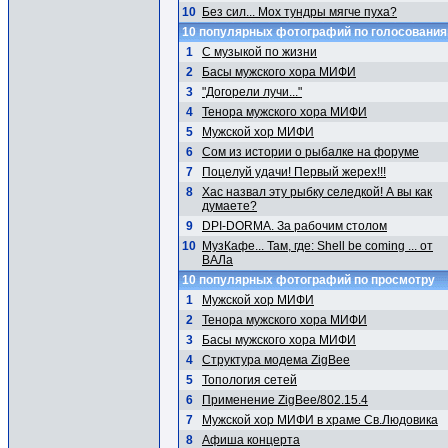
10
Без сил... Мох тундры мягче пуха?
10 популярных фотографий по голосовани
1
С музыкой по жизни
2
Басы мужского хора МИФИ
3
"Догорели лучи..."
4
Тенора мужского хора МИФИ
5
Мужской хор МИФИ
6
Сом из истории о рыбалке на форуме
7
Поцелуй удачи! Первый жерех!!!
8
Хас назвал эту рыбку селедкой! А вы как
думаете?
9
DPI-DORMA. За рабочим столом
10
МузКафе... Там, где: Shell be coming ... от
ВАЛа
10 популярных фотографий по просмотру
1
Мужской хор МИФИ
2
Тенора мужского хора МИФИ
3
Басы мужского хора МИФИ
4
Структура модема ZigBee
5
Топология сетей
6
Применение ZigBee/802.15.4
7
Мужской хор МИФИ в храме Св.Людовика
8
Афиша концерта