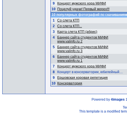
9
Концерт мужского хора МИФИ
10
Поцелуй удачи! Первый жерех!!!
10 популярных фотографий по скачивания
1
Со слета КТП
2
Со слета КТП...
3
Карта слета КТП (абрис)
4
Баннер сайта студентов МИФИ
www.valinfo.ru 2
5
Баннер сайта студентов МИФИ
www.valinfo.ru 3
6
Баннер сайта студентов МИФИ
www.valinfo.ru 1
7
Концерт мужского хора МИФИ
8
Концерт в консерватории, юбилейный....
9
Ершовская хоровая репетиция
10
Консерватория
Powered by
4images
1
Te
This template is a modified t