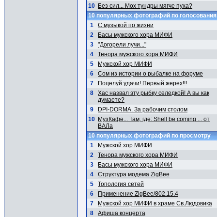
10
Без сил... Мох тундры мягче пуха?
10 популярных фотографий по голосовани
1
С музыкой по жизни
2
Басы мужского хора МИФИ
3
"Догорели лучи..."
4
Тенора мужского хора МИФИ
5
Мужской хор МИФИ
6
Сом из истории о рыбалке на форуме
7
Поцелуй удачи! Первый жерех!!!
8
Хас назвал эту рыбку селедкой! А вы как
думаете?
9
DPI-DORMA. За рабочим столом
10
МузКафе... Там, где: Shell be coming ... от
ВАЛа
10 популярных фотографий по просмотру
1
Мужской хор МИФИ
2
Тенора мужского хора МИФИ
3
Басы мужского хора МИФИ
4
Структура модема ZigBee
5
Топология сетей
6
Применение ZigBee/802.15.4
7
Мужской хор МИФИ в храме Св.Людовика
8
Афиша концерта