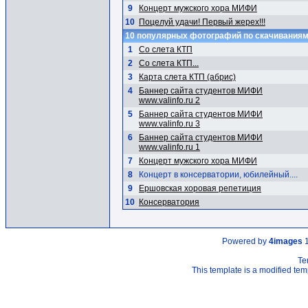
9
Концерт мужского хора МИФИ
10
Поцелуй удачи! Первый жерех!!!
10 популярных фотографий по скачивания
1
Со слета КТП
2
Со слета КТП...
3
Карта слета КТП (абрис)
4
Баннер сайта студентов МИФИ
www.valinfo.ru 2
5
Баннер сайта студентов МИФИ
www.valinfo.ru 3
6
Баннер сайта студентов МИФИ
www.valinfo.ru 1
7
Концерт мужского хора МИФИ
8
Концерт в консерватории, юбилейный....
9
Ершовская хоровая репетиция
10
Консерватория
Powered by
4images
1
Te
This template is a modified t