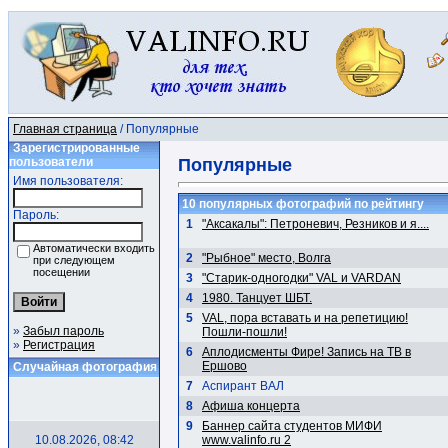
Главная страница
/ Популярные
Зарегистрированные
пользователи
Популярные
Имя пользователя:
10 популярных фотографий по рейтингу
Пароль:
1
"Аксакалы": Петроневич, Резников и я....
Автоматически входить
2
"Рыбное" место, Волга
при следующем
посещении
3
"Старик-одногодки" VAL и VARDAN
4
1980. Танцует ШБТ.
5
VAL, пора вставать и на репетицию!
»
Забыл пароль
Пошли-пошли!
»
Регистрация
6
Аплодисменты Фире! Запись на ТВ в
Ершово
Случайная фотография
7
Аспирант ВАЛ
8
Афиша концерта
9
Баннер сайта студентов МИФИ
10.08.2026, 08:42
www.valinfo.ru 2