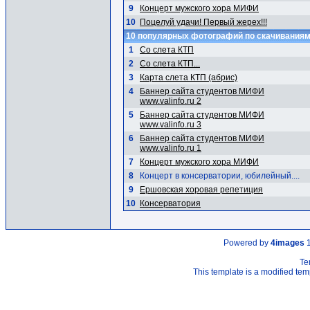
9
Концерт мужского хора МИФИ
10
Поцелуй удачи! Первый жерех!!!
10 популярных фотографий по скачивания
1
Со слета КТП
2
Со слета КТП...
3
Карта слета КТП (абрис)
4
Баннер сайта студентов МИФИ
www.valinfo.ru 2
5
Баннер сайта студентов МИФИ
www.valinfo.ru 3
6
Баннер сайта студентов МИФИ
www.valinfo.ru 1
7
Концерт мужского хора МИФИ
8
Концерт в консерватории, юбилейный....
9
Ершовская хоровая репетиция
10
Консерватория
Powered by
4images
1
Te
This template is a modified t