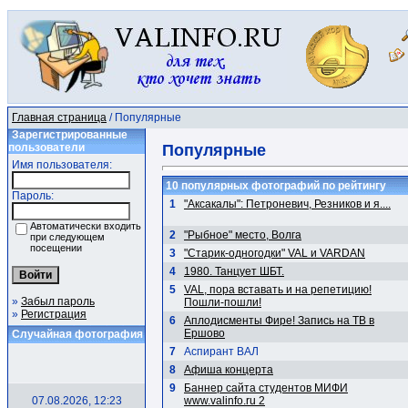
Главная страница
/ Популярные
Зарегистрированные
пользователи
Популярные
Имя пользователя:
10 популярных фотографий по рейтингу
Пароль:
1
"Аксакалы": Петроневич, Резников и я....
Автоматически входить
2
"Рыбное" место, Волга
при следующем
посещении
3
"Старик-одногодки" VAL и VARDAN
4
1980. Танцует ШБТ.
5
VAL, пора вставать и на репетицию!
»
Забыл пароль
Пошли-пошли!
»
Регистрация
6
Аплодисменты Фире! Запись на ТВ в
Ершово
Случайная фотография
7
Аспирант ВАЛ
8
Афиша концерта
9
Баннер сайта студентов МИФИ
07.08.2026, 12:23
www.valinfo.ru 2