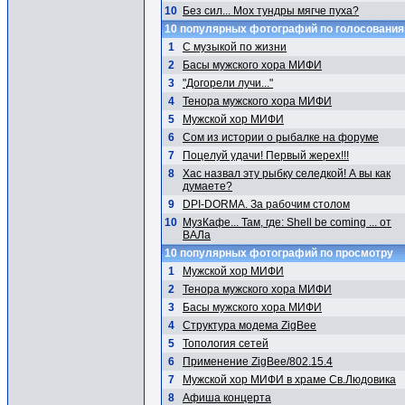
10
Без сил... Мох тундры мягче пуха?
10 популярных фотографий по голосовани
1
С музыкой по жизни
2
Басы мужского хора МИФИ
3
"Догорели лучи..."
4
Тенора мужского хора МИФИ
5
Мужской хор МИФИ
6
Сом из истории о рыбалке на форуме
7
Поцелуй удачи! Первый жерех!!!
8
Хас назвал эту рыбку селедкой! А вы как
думаете?
9
DPI-DORMA. За рабочим столом
10
МузКафе... Там, где: Shell be coming ... от
ВАЛа
10 популярных фотографий по просмотру
1
Мужской хор МИФИ
2
Тенора мужского хора МИФИ
3
Басы мужского хора МИФИ
4
Структура модема ZigBee
5
Топология сетей
6
Применение ZigBee/802.15.4
7
Мужской хор МИФИ в храме Св.Людовика
8
Афиша концерта