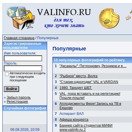
Главная страница
/ Популярные
Зарегистрированные
пользователи
Популярные
Имя пользователя:
10 популярных фотографий по рейтингу
Пароль:
1
"Аксакалы": Петроневич, Резников и я....
Автоматически входить
2
"Рыбное" место, Волга
при следующем
посещении
3
"Старик-одногодки" VAL и VARDAN
4
1980. Танцует ШБТ.
5
VAL, пора вставать и на репетицию!
»
Забыл пароль
Пошли-пошли!
»
Регистрация
6
Аплодисменты Фире! Запись на ТВ в
Ершово
Случайная фотография
7
Аспирант ВАЛ
8
Афиша концерта
9
Баннер сайта студентов МИФИ
06.08.2026, 10:59
www.valinfo.ru 2