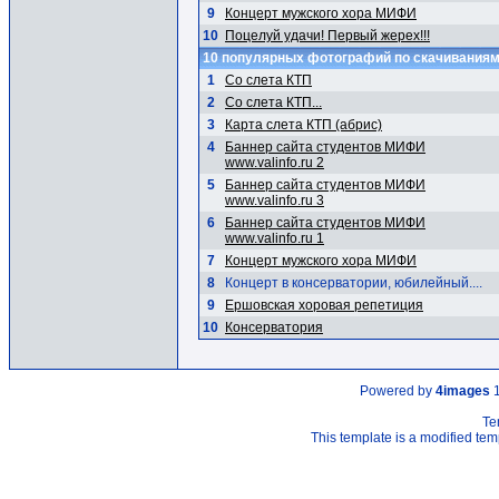
9
Концерт мужского хора МИФИ
10
Поцелуй удачи! Первый жерех!!!
10 популярных фотографий по скачивания
1
Со слета КТП
2
Со слета КТП...
3
Карта слета КТП (абрис)
4
Баннер сайта студентов МИФИ
www.valinfo.ru 2
5
Баннер сайта студентов МИФИ
www.valinfo.ru 3
6
Баннер сайта студентов МИФИ
www.valinfo.ru 1
7
Концерт мужского хора МИФИ
8
Концерт в консерватории, юбилейный....
9
Ершовская хоровая репетиция
10
Консерватория
Powered by
4images
1
Te
This template is a modified t