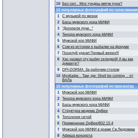
10
Без сил... Мох тундры мягче пуха?
10 популярных фотографий по голосовани
1
С музыкой по жизни
2
Басы мужского хора МИФИ
3
"Догорели лучи..."
4
Тенора мужского хора МИФИ
5
Мужской хор МИФИ
6
Сом из истории о рыбалке на форуме
7
Поцелуй удачи! Первый жерех!!!
8
Хас назвал эту рыбку селедкой! А вы как
думаете?
9
DPI-DORMA. За рабочим столом
10
МузКафе... Там, где: Shell be coming ... от
ВАЛа
10 популярных фотографий по просмотру
1
Мужской хор МИФИ
2
Тенора мужского хора МИФИ
3
Басы мужского хора МИФИ
4
Структура модема ZigBee
5
Топология сетей
6
Применение ZigBee/802.15.4
7
Мужской хор МИФИ в храме Св.Людовика
8
Афиша концерта