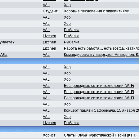
VAL
Хор
Студент
Хоровые песнопения с пивопитиями
VAL
Хор
VAL
Хор
VAL
Рыбалка
Lizchen
Рыбалка
думаете?
Lizchen
Рыбалка
Lizchen
Работа есть работа.... есть всегда, хватил
 ВАЛа
VAL
Командировка в Ливеркузен-Антверпен. 
VAL
Хор
VAL
Хор
VAL
Хор
VAL
Беспроводные сети и технологии. Wi-Fi
VAL
Беспроводные сети и технологии. Wi-Fi
VAL
Беспроводные сети и технологии. Wi-Fi
VAL
Хор
VAL
Концерт памяти Сафроныча. 15 января 2
VAL
Хор
Lizchen
Рыбалка
м
Хорист
Слеты Клуба Туристической Песни (КТП)