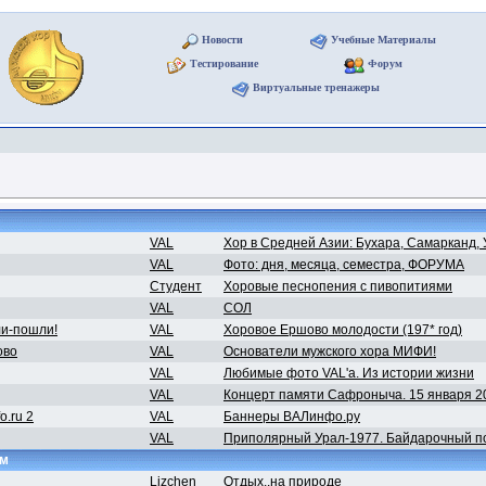
Новости
Учебные Материалы
Тестирование
Форум
Виртуальные тренажеры
VAL
Хор в Средней Азии: Бухара, Самарканд, У
VAL
Фото: дня, месяца, семестра, ФОРУМА
Студент
Хоровые песнопения с пивопитиями
VAL
СОЛ
ли-пошли!
VAL
Хоровое Ершово молодости (197* год)
ово
VAL
Основатели мужского хора МИФИ!
VAL
Любимые фото VAL'a. Из истории жизни
VAL
Концерт памяти Сафроныча. 15 января 2
o.ru 2
VAL
Баннеры ВАЛинфо.ру
VAL
Приполярный Урал-1977. Байдарочный п
ям
Lizchen
Отдых..на природе