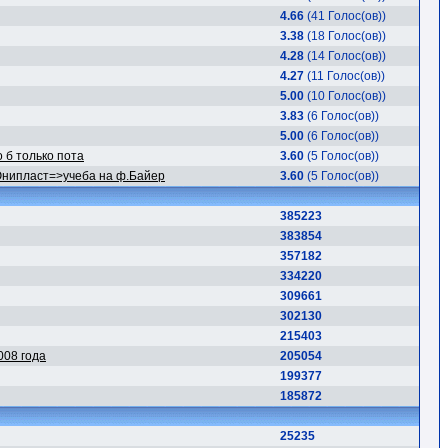
4.66
(41 Голос(ов))
3.38
(18 Голос(ов))
4.28
(14 Голос(ов))
4.27
(11 Голос(ов))
5.00
(10 Голос(ов))
3.83
(6 Голос(ов))
5.00
(6 Голос(ов))
о б только пота
3.60
(5 Голос(ов))
Юнипласт=>учеба на ф.Байер
3.60
(5 Голос(ов))
385223
383854
357182
334220
309661
302130
215403
008 года
205054
199377
185872
25235