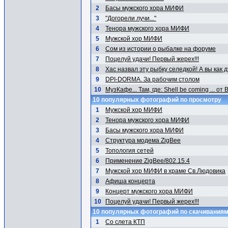
2
Басы мужского хора МИФИ
3
"Догорели лучи..."
4
Тенора мужского хора МИФИ
5
Мужской хор МИФИ
6
Сом из истории о рыбалке на форуме
7
Поцелуй удачи! Первый жерех!!!
8
Хас назвал эту рыбку селедкой! А вы как 
9
DPI-DORMA. За рабочим столом
10
МузКафе... Там, где: Shell be coming ... от
10 популярных фотографий по просмотру
1
Мужской хор МИФИ
2
Тенора мужского хора МИФИ
3
Басы мужского хора МИФИ
4
Структура модема ZigBee
5
Топология сетей
6
Применение ZigBee/802.15.4
7
Мужской хор МИФИ в храме Св.Людовика
8
Афиша концерта
9
Концерт мужского хора МИФИ
10
Поцелуй удачи! Первый жерех!!!
10 популярных фотографий по скачивания
1
Со слета КТП