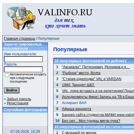
Главная страница
/ Популярные
Зарегистрированные
пользователи
Популярные
Имя пользователя:
10 популярных фотографий по рейтингу
Пароль:
1
"Аксакалы": Петроневич, Резников и я....
2
"Рыбное" место, Волга
Автоматически входить
при следующем
3
"Старик-одногодки" VAL и VARDAN
посещении
4
1980. Танцует ШБТ.
5
VAL, пора вставать и на репетицию! Пош
6
Аплодисменты Фире! Запись на ТВ в Ерш
»
Забыл пароль
7
Аспирант ВАЛ
»
Регистрация
8
Афиша концерта
Случайная фотография
9
Баннер сайта студентов МИФИ www.valinf
10
Без сил... Мох тундры мягче пуха?
10 популярных фотографий по голосовани
07.08.2026, 10:28
1
С музыкой по жизни