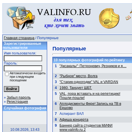
Главная страница
/ Популярные
Зарегистрированные
пользователи
Популярные
Имя пользователя:
10 популярных фотографий по рейтингу
Пароль:
1
"Аксакалы": Петроневич, Резников и я....
Автоматически входить
2
"Рыбное" место, Волга
при следующем
посещении
3
"Старик-одногодки" VAL и VARDAN
4
1980. Танцует ШБТ.
5
VAL, пора вставать и на репетицию!
»
Забыл пароль
Пошли-пошли!
»
Регистрация
6
Аплодисменты Фире! Запись на ТВ в
Ершово
Случайная фотография
7
Аспирант ВАЛ
8
Афиша концерта
9
Баннер сайта студентов МИФИ
10.08.2026, 13:43
www.valinfo.ru 2