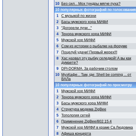
10
Без сил... Мох тундры мягче пуха?
10 популярных фотографий по голосовани
1
С музыкой по жизни
2
Басы мужского хора МИФИ
3
"Догорели лучи..."
4
Тенора мужского хора МИФИ
5
Мужской хор МИФИ
6
Сом из истории о рыбалке на форуме
7
Поцелуй удачи! Первый жерех!!!
8
Хас назвал эту рыбку селедкой! А вы как
думаете?
9
DPI-DORMA. За рабочим столом
10
МузКафе... Там, где: Shell be coming ... от
ВАЛа
10 популярных фотографий по просмотру
1
Мужской хор МИФИ
2
Тенора мужского хора МИФИ
3
Басы мужского хора МИФИ
4
Структура модема ZigBee
5
Топология сетей
6
Применение ZigBee/802.15.4
7
Мужской хор МИФИ в храме Св.Людовика
8
Афиша концерта