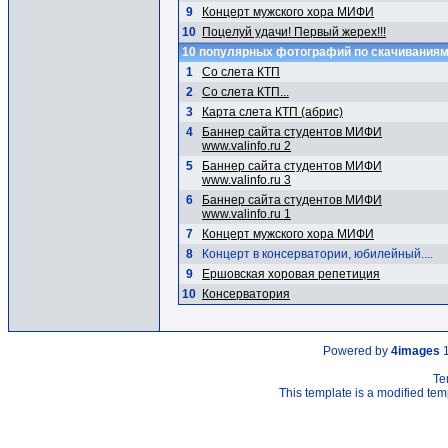
9
Концерт мужского хора МИФИ
10
Поцелуй удачи! Первый жерех!!!
10 популярных фотографий по скачивания
1
Со слета КТП
2
Со слета КТП...
3
Карта слета КТП (абрис)
4
Баннер сайта студентов МИФИ
www.valinfo.ru 2
5
Баннер сайта студентов МИФИ
www.valinfo.ru 3
6
Баннер сайта студентов МИФИ
www.valinfo.ru 1
7
Концерт мужского хора МИФИ
8
Концерт в консерватории, юбилейный....
9
Ершовская хоровая репетиция
10
Консерватория
Powered by
4images
1
Te
This template is a modified t