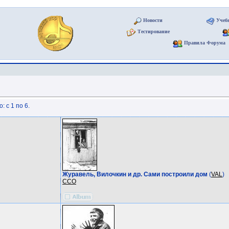
Новости
Учеб
Тестирование
Правила Форума
 с 1 по 6.
Журавель, Вилочкин и др. Сами построили дом
(
VAL
)
ССО