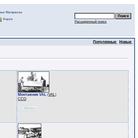
ные Материалы
Форум
Расширенный поиск
Популярные
Новые
Монтажник VAL
(
VAL
)
ССО