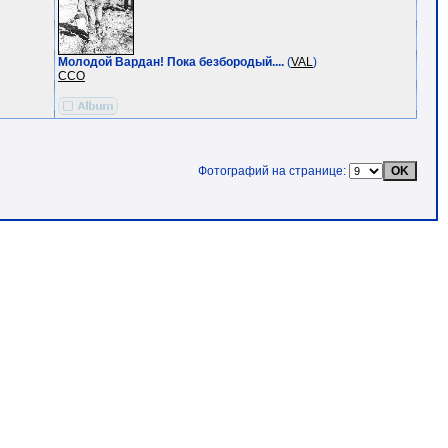
Молодой Вардан! Пока безбородый....
(
VAL
)
ССО
Фотографий на странице: