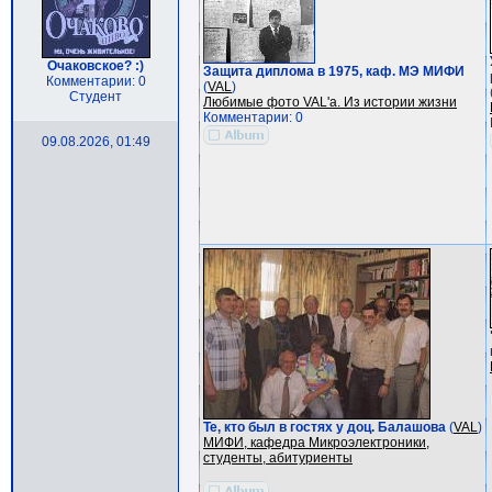
Очаковское? :)
Защита диплома в 1975, каф. МЭ МИФИ
Комментарии: 0
(
VAL
)
Студент
Любимые фото VAL'a. Из истории жизни
Комментарии: 0
09.08.2026, 01:49
Те, кто был в гостях у доц. Балашова
(
VAL
)
МИФИ, кафедра Микроэлектроники,
студенты, абитуриенты