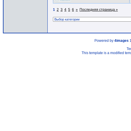
1
2
3
4
5
6
»
Последняя страница »
Powered by
4images
1
Te
This template is a modified t