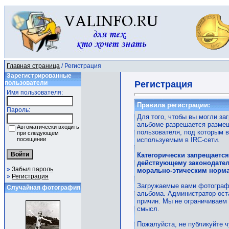
Главная страница
/ Регистрация
Зарегистрированные
пользователи
Регистрация
Имя пользователя:
Правила регистрации:
Пароль:
Для того, чтобы вы могли за
альбоме разрешается размещ
Автоматически входить
пользователя, под которым 
при следующем
посещении
используемым в IRC-сети.
Категорически запрещаетс
действующему законодател
»
Забыл пароль
морально-этическим норм
»
Регистрация
Загружаемые вами фотографи
Случайная фотография
альбома. Администратор оста
причин. Мы не ограничиваем
смысл.
Пожалуйста, не публикуйте 