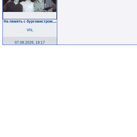
На пямять с бургомистром....
VAL
07.08.2026, 18:17