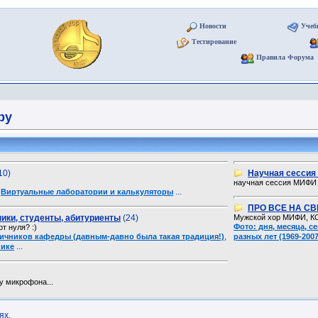
Новости
Учеб
Тестирование
Правила Форума
ру
10)
Научная сесси
научная сессия МИФИ
,
...
Виртуальные лаборатории и калькуляторы
ПРО ВСЕ НА СВ
ики, студенты, абитуриенты
(24)
Мужской хор МИФИ, КС
Фото: дня, месяца, 
т нуля? :)
,
ичников кафедры (давным-давно была такая традиция!)
разных лет (1969-2007
...
нике
у микрофона...
ях.