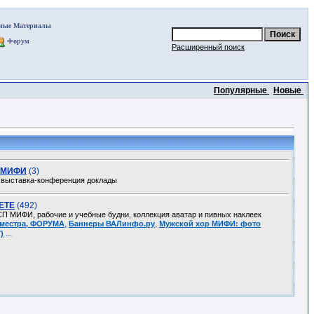
ные Материалы
Форум
Расширенный поиск
Популярные
Новые
я МИФИ
(3)
 выставка-конференция доклады
ЕТЕ
(492)
П МИФИ, рабочие и учебные будни, коллекция аватар и пивных наклеек
,
,
семестра, ФОРУМА
Баннеры ВАЛинфо.ру
Мужской хор МИФИ: фото
...
)