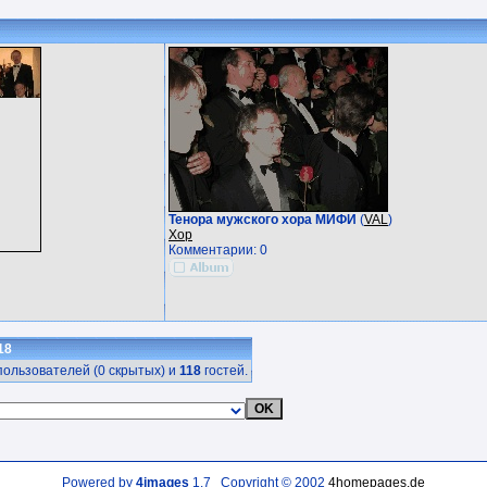
Тенора мужского хора МИФИ
(
VAL
)
Хор
Комментарии: 0
18
ользователей (0 скрытых) и
118
гостей.
Powered by
4images
1.7 Copyright © 2002
4homepages.de