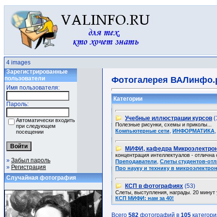
4 images
Зарегистрированные
пользователи
Фотогалерея ВАЛинфо.
Имя пользователя:
Категории
Пароль:
Учебные иллюстрации курсов
(
Автоматически входить
Полезные рисунки, схемы и приколы...
при следующем
,
Компьютерные сети
ИНФОРМАТИКА
посещении
МИФИ, кафедра Микроэлектрон
концентрация интеллектуалов - отлична о
»
Забыл пароль
,
Преподаватели
Слеты студентов-отл
»
Регистрация
Про науку и технику в микроэлектро
Случайная фотография
КСП в фотографиях
(53)
Слеты, выступления, награды. 20 минут 
КСП МИФИ: нам за 40!
Всего
582
фотографий в
105
категори