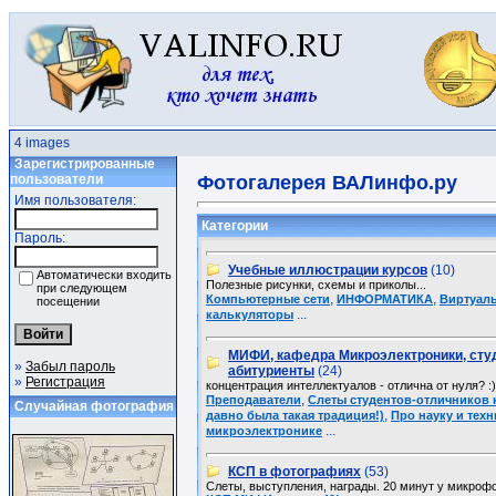
4 images
Зарегистрированные
пользователи
Фотогалерея ВАЛинфо.ру
Имя пользователя:
Категории
Пароль:
Учебные иллюстрации курсов
(10)
Автоматически входить
Полезные рисунки, схемы и приколы...
при следующем
,
,
Компьютерные сети
ИНФОРМАТИКА
Виртуал
посещении
...
калькуляторы
МИФИ, кафедра Микроэлектроники, сту
»
Забыл пароль
абитуриенты
(24)
»
Регистрация
концентрация интеллектуалов - отлична от нуля? :)
,
Преподаватели
Слеты студентов-отличников
Случайная фотография
,
давно была такая традиция!)
Про науку и техн
...
микроэлектронике
КСП в фотографиях
(53)
Слеты, выступления, награды. 20 минут у микрофо