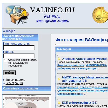
4 images
Зарегистрированные
пользователи
Фотогалерея ВАЛинфо.
Имя пользователя:
Категории
Пароль:
Учебные иллюстрации курсов
(
Автоматически входить
Полезные рисунки, схемы и приколы...
при следующем
,
Компьютерные сети
ИНФОРМАТИКА
посещении
...
лаборатории и калькуляторы
МИФИ, кафедра Микроэлектрон
»
Забыл пароль
абитуриенты
(24)
»
Регистрация
концентрация интеллектуалов - отлична о
,
Преподаватели
Слеты студентов-от
Случайная фотография
(давным-давно была такая традиция!
...
микроэлектронике
КСП в фотографиях
(53)
Слеты, выступления, награды. 20 минут 