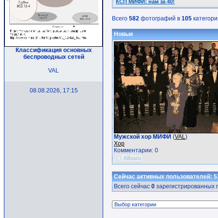
КСП МИФИ: нам за 40!
Всего
582
фотографий в
105
категори
Новые
Классификация основных
беспроводных сетей
VAL
08.08.2026, 17:15
Мужской хор МИФИ
(
VAL
)
Хор
Комментарии: 0
Сейчас активных пользователей: 5
Всего сейчас
0
зарегистрированных п