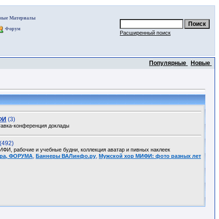
ные Материалы
Форум
Расширенный поиск
Популярные
Новые
ФИ
(3)
авка-конференция доклады
(492)
И, рабочие и учебные будни, коллекция аватар и пивных наклеек
,
,
стра, ФОРУМА
Баннеры ВАЛинфо.ру
Мужской хор МИФИ: фото разных лет