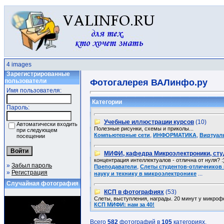
4 images
Зарегистрированные
пользователи
Фотогалерея ВАЛинфо.ру
Имя пользователя:
Категории
Пароль:
Учебные иллюстрации курсов
(10)
Автоматически входить
Полезные рисунки, схемы и приколы...
при следующем
,
,
Компьютерные сети
ИНФОРМАТИКА
Виртуал
посещении
МИФИ, кафедра Микроэлектроники, сту
концентрация интеллектуалов - отлична от нуля? :
»
Забыл пароль
,
Преподаватели
Слеты студентов-отличников 
»
Регистрация
...
науку и технику в микроэлектронике
Случайная фотография
КСП в фотографиях
(53)
Слеты, выступления, награды. 20 минут у микрофо
КСП МИФИ: нам за 40!
Всего
582
фотографий в
105
категориях.