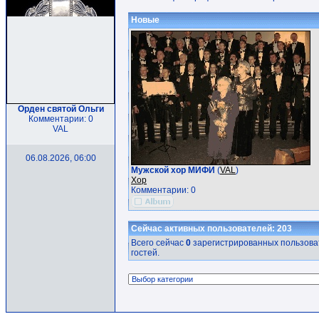
Новые
Орден святой Ольги
Комментарии: 0
VAL
06.08.2026, 06:00
Мужской хор МИФИ
(
VAL
)
Хор
Комментарии: 0
Сейчас активных пользователей: 203
Всего сейчас
0
зарегистрированных пользоват
гостей.