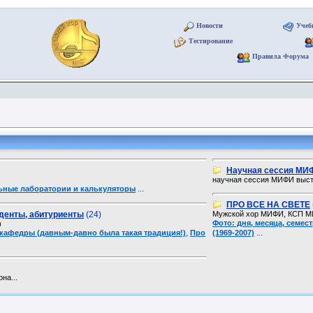
Новости
Учеб
Тестирование
Правила Форума
Научная сессия МИ
научная сессия МИФИ выст
...
ьные лаборатории и калькуляторы
ПРО ВСЕ НА СВЕТЕ
денты, абитуриенты
(24)
Мужской хор МИФИ, КСП МИФ
Фото: дня, месяца, семе
)
,
...
кафедры (давным-давно была такая традиция!)
Про
(1969-2007)
на...