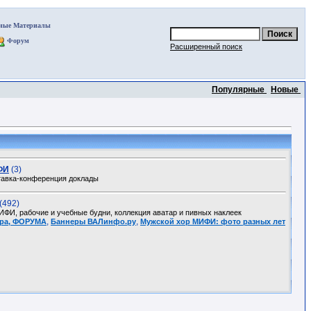
ные Материалы
Форум
Расширенный поиск
Популярные
Новые
ФИ
(3)
авка-конференция доклады
(492)
И, рабочие и учебные будни, коллекция аватар и пивных наклеек
,
,
стра, ФОРУМА
Баннеры ВАЛинфо.ру
Мужской хор МИФИ: фото разных лет