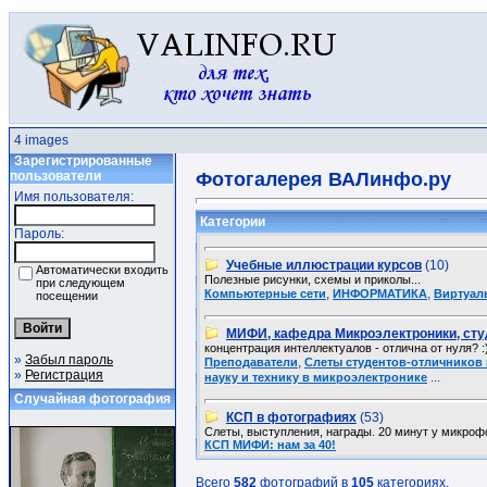
4 images
Зарегистрированные
пользователи
Фотогалерея ВАЛинфо.ру
Имя пользователя:
Категории
Пароль:
Учебные иллюстрации курсов
(10)
Автоматически входить
Полезные рисунки, схемы и приколы...
при следующем
,
,
Компьютерные сети
ИНФОРМАТИКА
Виртуал
посещении
МИФИ, кафедра Микроэлектроники, сту
концентрация интеллектуалов - отлична от нуля? :
»
Забыл пароль
,
Преподаватели
Слеты студентов-отличников 
»
Регистрация
...
науку и технику в микроэлектронике
Случайная фотография
КСП в фотографиях
(53)
Слеты, выступления, награды. 20 минут у микрофо
КСП МИФИ: нам за 40!
Всего
582
фотографий в
105
категориях.