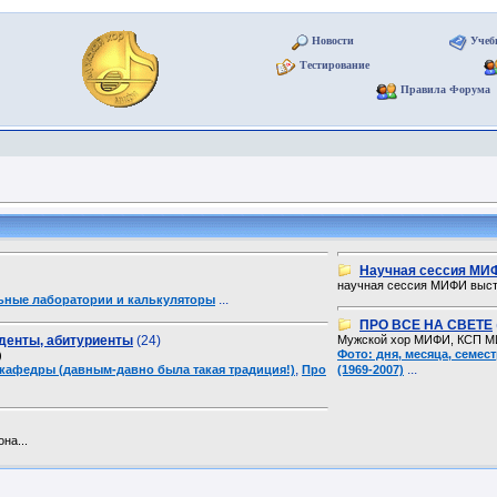
Новости
Учеб
Тестирование
Правила Форума
Научная сессия МИ
научная сессия МИФИ выст
...
ьные лаборатории и калькуляторы
ПРО ВСЕ НА СВЕТЕ
денты, абитуриенты
(24)
Мужской хор МИФИ, КСП МИФ
Фото: дня, месяца, семе
)
,
...
кафедры (давным-давно была такая традиция!)
Про
(1969-2007)
на...