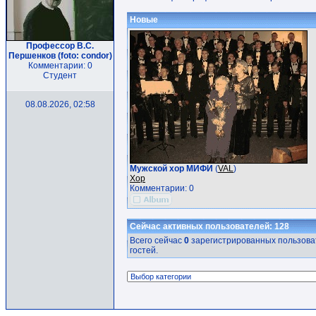
Новые
Профессор В.C.
Першенков (foto: condor)
Комментарии: 0
Студент
08.08.2026, 02:58
Мужской хор МИФИ
(
VAL
)
Хор
Комментарии: 0
Сейчас активных пользователей: 128
Всего сейчас
0
зарегистрированных пользоват
гостей.