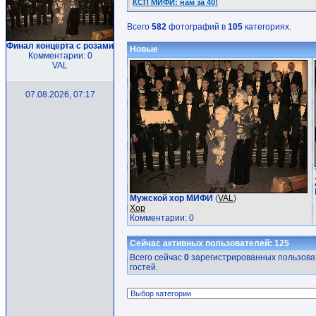
КСП МИФИ: нам за 40!
Всего
582
фотографий в
105
категориях.
Финал концерта с розами
Новые
Комментарии: 0
VAL
07.08.2026, 07:17
Мужской хор МИФИ
(
VAL
)
Хор
Комментарии: 0
Сейчас активных пользователей: 125
Всего сейчас
0
зарегистрированных пользоват
гостей.