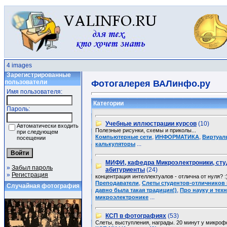
4 images
Зарегистрированные
пользователи
Фотогалерея ВАЛинфо.ру
Имя пользователя:
Категории
Пароль:
Учебные иллюстрации курсов
(10)
Автоматически входить
Полезные рисунки, схемы и приколы...
при следующем
,
,
Компьютерные сети
ИНФОРМАТИКА
Виртуал
посещении
...
калькуляторы
МИФИ, кафедра Микроэлектроники, сту
»
Забыл пароль
абитуриенты
(24)
»
Регистрация
концентрация интеллектуалов - отлична от нуля? :
,
Преподаватели
Слеты студентов-отличников
Случайная фотография
,
давно была такая традиция!)
Про науку и техн
...
микроэлектронике
КСП в фотографиях
(53)
Слеты, выступления, награды. 20 минут у микрофо