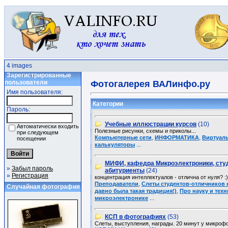
4 images
Зарегистрированные
пользователи
Фотогалерея ВАЛинфо.ру
Имя пользователя:
Категории
Пароль:
Учебные иллюстрации курсов
(10)
Автоматически входить
Полезные рисунки, схемы и приколы...
при следующем
,
,
Компьютерные сети
ИНФОРМАТИКА
Виртуал
посещении
...
калькуляторы
МИФИ, кафедра Микроэлектроники, сту
»
Забыл пароль
абитуриенты
(24)
»
Регистрация
концентрация интеллектуалов - отлична от нуля? :)
,
Преподаватели
Слеты студентов-отличников
Случайная фотография
,
давно была такая традиция!)
Про науку и техн
...
микроэлектронике
КСП в фотографиях
(53)
Слеты, выступления, награды. 20 минут у микрофо