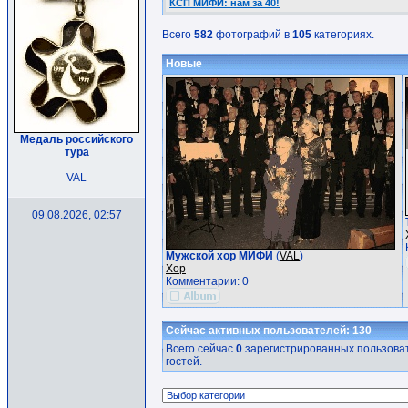
КСП МИФИ: нам за 40!
Всего
582
фотографий в
105
категориях.
Новые
Медаль российского
тура
VAL
09.08.2026, 02:57
Мужской хор МИФИ
(
VAL
)
Хор
Комментарии: 0
Сейчас активных пользователей: 130
Всего сейчас
0
зарегистрированных пользоват
гостей.