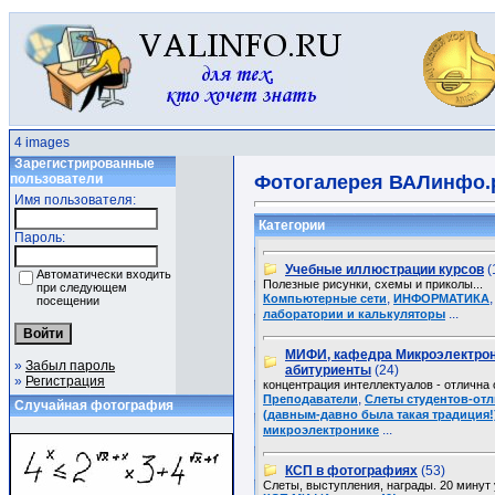
4 images
Зарегистрированные
пользователи
Фотогалерея ВАЛинфо.
Имя пользователя:
Категории
Пароль:
Учебные иллюстрации курсов
(
Автоматически входить
Полезные рисунки, схемы и приколы...
при следующем
,
Компьютерные сети
ИНФОРМАТИКА
посещении
...
лаборатории и калькуляторы
МИФИ, кафедра Микроэлектрон
»
Забыл пароль
абитуриенты
(24)
»
Регистрация
концентрация интеллектуалов - отлична о
,
Преподаватели
Слеты студентов-от
Случайная фотография
(давным-давно была такая традиция!
...
микроэлектронике
КСП в фотографиях
(53)
Слеты, выступления, награды. 20 минут 