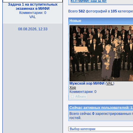
КСП МИФИ: нам за 40!
Задача 1 на вступительных
экзаменах в МИФИ
Всего
582
фотографий в
105
категори
Комментарии: 0
VAL
Новые
08.08.2026, 12:33
Мужской хор МИФИ
(
VAL
)
Хор
Комментарии: 0
Сейчас активных пользователей: 1
Всего сейчас
0
зарегистрированных п
гостей.