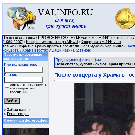
Главная страница
/
ПРО ВСЕ НА СВЕТЕ
/
Мужской хор МИФИ: фото разных
(1969-2007)
/
История мужского хора МИФИ
/
Концерты в МИФИ и не
только
/
Открытие Храма Христа Спасителя. Поет мужской хор МИФИ
/ Пос
концерта у Храма в гостях у Саши Казина (2 тенор)
Зарегистрированные
пользователи
Предыдущая фотография:
Пока светло, куполя - сияют! Храм Христа 
Имя пользователя:
После концерта у Храма в гос
Пароль:
Автоматически входить
при следующем
посещении
»
Забыл пароль
»
Регистрация
Случайная фотография