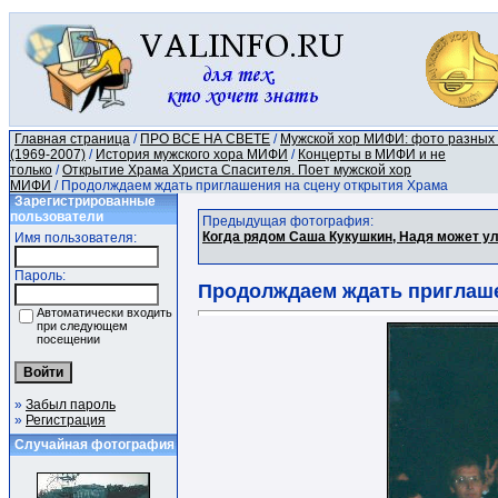
Главная страница
/
ПРО ВСЕ НА СВЕТЕ
/
Мужской хор МИФИ: фото разных
(1969-2007)
/
История мужского хора МИФИ
/
Концерты в МИФИ и не
только
/
Открытие Храма Христа Спасителя. Поет мужской хор
МИФИ
/ Продолждаем ждать приглашения на сцену открытия Храма
Зарегистрированные
пользователи
Предыдущая фотография:
Когда рядом Саша Кукушкин, Надя может ул
Имя пользователя:
Пароль:
Продолждаем ждать приглаше
Автоматически входить
при следующем
посещении
»
Забыл пароль
»
Регистрация
Случайная фотография