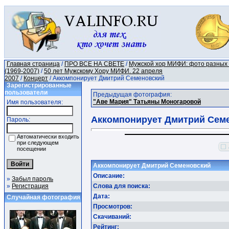
Главная страница
/
ПРО ВСЕ НА СВЕТЕ
/
Мужской хор МИФИ: фото разных
(1969-2007)
/
50 лет Мужскому Хору МИФИ. 22 апреля
2007
/
Концерт
/ Аккомпонирует Дмитрий Семеновский
Зарегистрированные
пользователи
Предыдущая фотография:
"Аве Мария" Татьяны Моногаровой
Имя пользователя:
Аккомпонирует Дмитрий Сем
Пароль:
Автоматически входить
при следующем
посещении
Аккомпонирует Дмитрий Семеновский
Описание:
»
Забыл пароль
»
Регистрация
Слова для поиска:
Дата:
Случайная фотография
Просмотров:
Скачиваний:
Рейтинг: