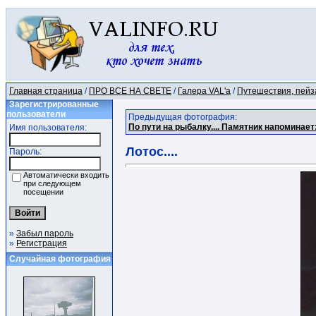
Главная страница
/
ПРО ВСЕ НА СВЕТЕ
/
Галера VAL'a
/
Путешествия, пейза
Зарегистрированные
пользователи
Предыдущая фотография:
По пути на рыбалку.... Памятник напоминае
Имя пользователя:
Лотос....
Пароль:
Автоматически входить
при следующем
посещении
»
Забыл пароль
»
Регистрация
Случайная фотография