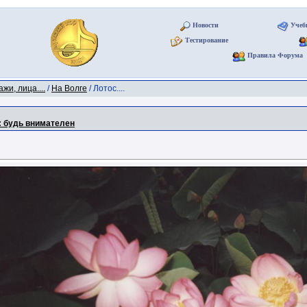
Новости
Учеб
Тестирование
Правила Форума
жи, лица....
/
На Волге
/ Лотос....
т: будь внимателен