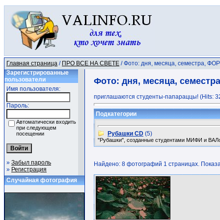
Главная страница
/
ПРО ВСЕ НА СВЕТЕ
/ Фото: дня, месяца, семестра, Ф
Зарегистрированные
пользователи
Фото: дня, месяца, семест
Имя пользователя:
приглашаются студенты-папараццы! (Hits: 3
Пароль:
Подкатегории
Автоматически входить
при следующем
Рубашки CD
(5)
посещении
"Рубашки", созданные студентами МИФИ и ВАЛ
»
Забыл пароль
Найдено: 8 фотографий 1 страницах. Показан
»
Регистрация
Случайная фотография