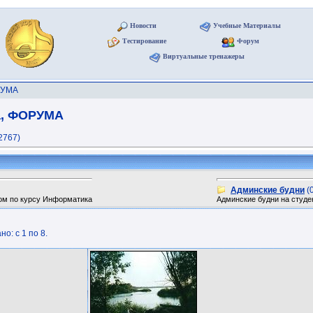
Новости
Учебные Материалы
Тестирование
Форум
Виртуальные тренажеры
ОРУМА
ра, ФОРУМА
2767)
Админские будни
(0
ом по курсу Информатика
Админские будни на студ
о: с 1 по 8.