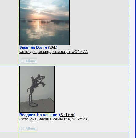
Закат на Волге
(
VAL
)
Фото: дня, месяца, семестра, ФОРУМА
Всадник. На лошади.
(
Sir Lexa
)
Фото: дня, месяца, семестра, ФОРУМА