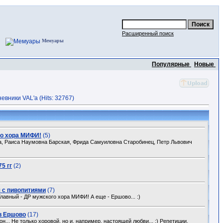
Расширенный поиск
Мемуары
Популярные
Новые
вники VAL'a (Hits: 32767)
о хора МИФИ!
(5)
, Раиса Наумовна Барская, Фрида Самуиловна Старобинец, Петр Львович
5 гг
(2)
 с пивопитиями
(7)
Главный - ДР мужского хора МИФИ! А еще - Ершово... :)
в Ершово
(17)
... Не только хоровой, но и, например, настоящей любви... :) Репетиции,