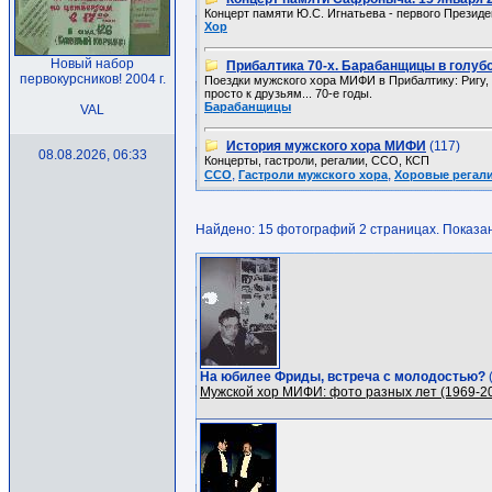
Концерт памяти Ю.С. Игнатьева - первого Презид
Хор
Новый набор
Прибалтика 70-х. Барабанщицы в голуб
первокурсников! 2004 г.
Поездки мужского хора МИФИ в Прибалтику: Ригу, 
просто к друзьям... 70-е годы.
Барабанщицы
VAL
История мужского хора МИФИ
(117)
08.08.2026, 06:33
Концерты, гастроли, регалии, ССО, КСП
,
,
ССО
Гастроли мужского хора
Хоровые регали
Найдено: 15 фотографий 2 страницах. Показано
На юбилее Фриды, встреча с молодостью?
Мужской хор МИФИ: фото разных лет (1969-2