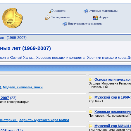
Новости
Учебные Материалы
Тестирование
Форум
Виртуальные тренажеры
лет (1969-2007)
ых лет (1969-2007)
он и Южный Уэльс... Хоровые поездки и концерты. Хроники мужского хора. Дне
Основатели мужског
Эсфирь Моисеевна Рывкина
,
Шпитальный
)
Медали, символы, знаки
Мужской хор в 1969-7
 2007
(23)
Хор 69-71
ия в консерватории.
Хоровые песнопения
По поводу...Ну, по разным! 
,
не старики!
Хористы мужского хора МИФИ
Мужской хор МИФИ 
Там обычно начинается сезон
2008 года
(14)