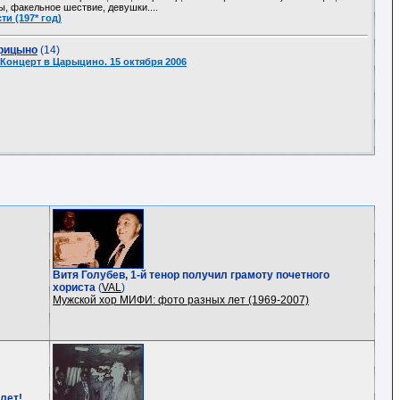
ы, факельное шествие, девушки....
и (197* год)
арицыно
(14)
Концерт в Царыцино. 15 октября 2006
Витя Голубев, 1-й тенор получил грамоту почетного
хориста
(
VAL
)
Мужской хор МИФИ: фото разных лет (1969-2007)
 лет!