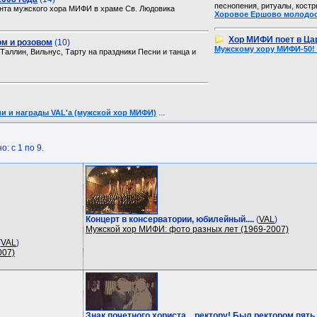
песнопения, ритуалы, костр
ента мужского хора МИФИ в храме Св. Людовика
Хоровое Ершово молодост
Хор МИФИ поет в Ц
ом и розовом
(10)
Мужскому хору МИФИ-50! 
Таллин, Вильнус, Тарту на праздники Песни и танца и
...
и и награды VAL'a (мужской хор МИФИ)
: с 1 по 9.
Концерт в консерватории, юбилейный....
(
VAL
)
Мужской хор МИФИ: фото разных лет (1969-2007)
(
VAL
)
007)
Знак почетного хориста... ректору! Был ректором пять