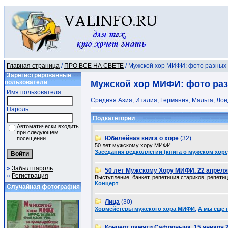
Главная страница
/
ПРО ВСЕ НА СВЕТЕ
/ Мужской хор МИФИ: фото разных 
Зарегистрированные
пользователи
Мужской хор МИФИ: фото разн
Имя пользователя:
Средняя Азия, Италия, Германия, Мальта, Лонд
Пароль:
Подкатегории
Автоматически входить
при следующем
Юбилейная книга о хоре
(32)
посещении
50 лет мужскому хору МИФИ
Заседания редколлегии (книга о мужском хоре
»
Забыл пароль
50 лет Мужскому Хору МИФИ. 22 апреля
»
Регистрация
Выступление, банкет, репетиция стариков, репетиц
Концерт
Случайная фотография
Лица
(30)
,
Хормейстеры мужского хора МИФИ
А мы еще 
Концерт памяти Сафроныча. 15 января 