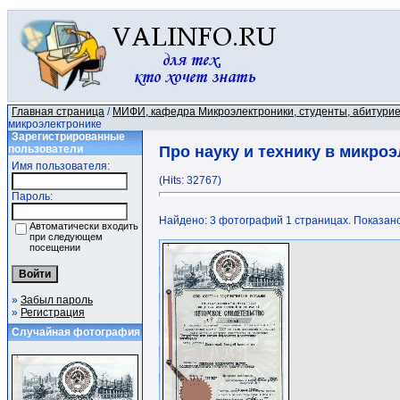
Главная страница
/
МИФИ, кафедра Микроэлектроники, студенты, абитури
микроэлектронике
Зарегистрированные
пользователи
Про науку и технику в микро
Имя пользователя:
(Hits: 32767)
Пароль:
Найдено: 3 фотографий 1 страницах. Показано:
Автоматически входить
при следующем
посещении
»
Забыл пароль
»
Регистрация
Случайная фотография